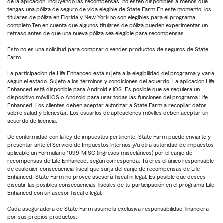
de la aplicación, incluyendo las recompensas, no estén disponibles a menos que
tengas una póliza de seguro de vida elegible de State Farm.En este momento, los
titulares de póliza en Florida y New York no son elegibles para el programa
completo.Ten en cuenta que algunos titulares de póliza pueden experimentar un
retraso antes de que una nueva póliza sea elegible para recompensas.
Esto no es una solicitud para comprar o vender productos de seguros de State
Farm.
La participación de Life Enhanced está sujeta a la elegibilidad del programa y varía
según el estado. Sujeto a los términos y condiciones del acuerdo. La aplicación Life
Enhanced está disponible para Android e iOS. Es posible que se requiera un
dispositivo móvil iOS o Android para usar todas las funciones del programa Life
Enhanced. Los clientes deben aceptar autorizar a State Farm a recopilar datos
sobre salud y bienestar. Los usuarios de aplicaciones móviles deben aceptar un
acuerdo de licencia.
De conformidad con la ley de impuestos pertinente, State Farm puede enviarte y
presentar ante el Servicio de Impuestos Internos y/u otra autoridad de impuestos
aplicable un Formulario 1099-MISC (ingresos misceláneos) por el canje de
recompensas de Life Enhanced, según corresponda. Tú eres el único responsable
de cualquier consecuencia fiscal que surja del canje de recompensas de Life
Enhanced. State Farm no provee asesoría fiscal ni legal. Es posible que desees
discutir las posibles consecuencias fiscales de tu participación en el programa Life
Enhanced con un asesor fiscal o legal.
Cada aseguradora de State Farm asume la exclusiva responsabilidad financiera
por sus propios productos.