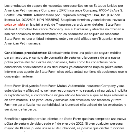
Los productos de seguro de mascotas son suscritos en los Estados Unidos por
American Pet Insurance Company y ZPIC Insurance Company, 6100-4th Ave S,
Seattle, WA 98108. Administrado por Trupanion Managers USA, Inc. (CA: con
licencia No. 0G22803, NPN 9588590). Se aplican términos y condiciones, revise la
póliza completa
en la página web de Trupanion para obtener detalles. State Farm
Mutual Automobile Insurance Company, sus subsidiarias y afiliadas no ofrecen ni
son responsables financieramente por los productos de seguro de mascotas.
State Farm es una entidad independiente y no está afiliada con Trupanion ni con
American Pet Insurance.
Condiciones preexistentes:
Si actualmente tiene una póliza de seguro médico
para mascotas, el cambio de compañía de seguros o la compra de una nueva
póliza podría afectar ciertas disposiciones, tales como las coberturas para
condiciones preexistentes o los deducibles ya establecidos bajo su póliza actual.
Informe a su agente de State Farm si su póliza actual contiene disposiciones que le
convenga mantener.
State Farm (incluyendo State Farm Mutual Automobile Insurance Company y sus
subsidiarias y afiliadas) no se hace responsable y no respalda ni aprueba, implícita
ni explícitamente, el contenido de ningún sitio de terceros al que se haga referencia
en este material. Los productos y servicios son ofrecidos por terceros y State
Farm no garantiza la mercantabilidad, la idoneidad ni la calidad de los productos y
servicios de terceros.
Beneficio disponible para los clientes de State Farm que han comprado una nueva
póliza de seguro de vida desde el 1 de enero de 2022. Si bien cualquier persona
mayor de 18 años puede unirse a Life Enhanced, es posible que ciertas funciones