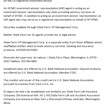
(SFIMC) a registered investment advisor.
An SFIMC investment adviser representative (IAR) agent is acting as an
investment adviser representative only when providing advisory services on
behalf of SFIMC. In addition to acting as an investment adviser representative, an
IAR agent also may serve as a registered representative on behalf of SFVPMC.
Securities available through State Farm VP Management Corp.
Neither State Farm nor its agents provide tax or legal advice.
State Farm VP Management Corp. is a separate entity from those affiliated and/or
unaffiliated entities which provide advisory services, banking and insurance
products. AP2025/02/0260
Dirección del supervisor de valores: 1 State Farm Plaza, Bloomington, IL 61710-
0001 Teléfono: 972-744-1860
Installment loans are offered by U.S. Bank National Association. Deposit products
are offered by U.S. Bank National Association. Member FDIC.
The creditor and issuer of this credit card is U.S. Bank National Association,
pursuant to a license from Visa U.S.A. Inc.
El seguro de vida y las anualidades son emitidos por State Farm Life Insurance
Company. (Sin licencia en MA, NY y WI) State Farm Life and Accident Assurance
Company (con licencia en New York y Wisconsin) Oficinas centrales, Bloomington,
Illinois.