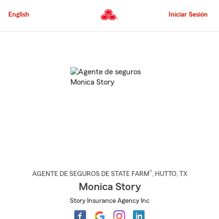
Pasar
al
English
Iniciar Sesión
contenido
principal
Comienzo
del
contenido
principal
®
AGENTE DE SEGUROS DE STATE FARM
,
HUTTO
, TX
Monica Story
Story Insurance Agency Inc