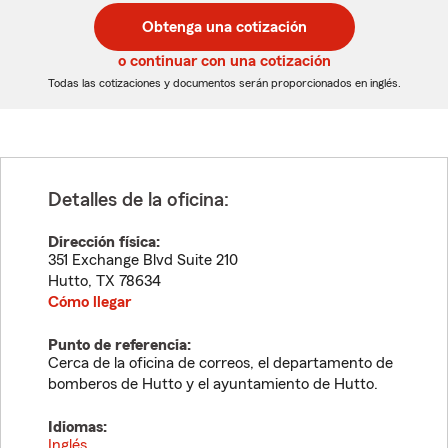
postal
postal
Obtenga una cotización
de
de
5
5
o continuar con una cotización
dígitos
dígitos
Todas las cotizaciones y documentos serán proporcionados en inglés.
Detalles de la oficina:
Dirección física:
351 Exchange Blvd Suite 210
Hutto
,
TX
78634
Cómo llegar
Punto de referencia:
Cerca de la oficina de correos, el departamento de
bomberos de Hutto y el ayuntamiento de Hutto.
Idiomas:
Inglés