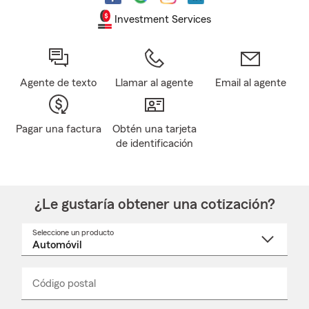
Investment Services
Agente de texto
Llamar al agente
Email al agente
Pagar una factura
Obtén una tarjeta
de identificación
¿Le gustaría obtener una cotización?
Seleccione un producto
Seleccione
un
nombre
de
producto
del
Código postal
Ingresa
Ingresa
_____
menú
un
un
desplegable
código
código